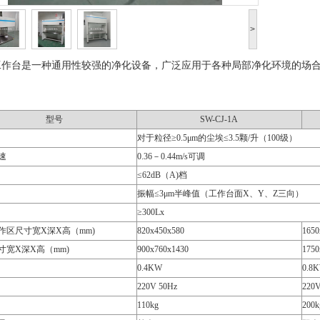
>
工作台是一种通用性较强的净化设备，广泛应用于各种局部净化环境的场
型号
SW-CJ-1A
对于粒径≥0.5μm的尘埃≤3.5颗/升（100级）
速
0.36－0.44m/s可调
≤62dB（A)档
振幅≤3μm半峰值（工作台面X、Y、Z三向）
≥300Lx
作区尺寸宽X深X高（mm)
820x450x580
1650
寸宽X深X高（mm)
900x760x1430
1750
0.4KW
0.8
220V 50Hz
220V
110kg
200k