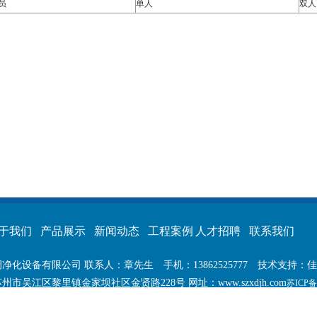
员
单人
双人
于我们
产品展示
新闻动态
工程案例
人才招聘
联系我们
净化设备有限公司 联系人：章先生 手机：13862525777 技术支持：
市吴江区黎里镇金家坝社区金贤路228号 网址：www.szxdjh.com
苏ICP备