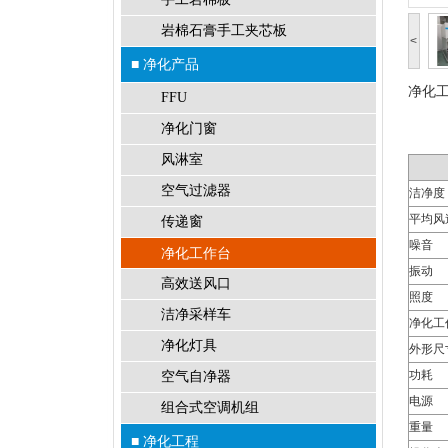
岩棉石膏手工夹芯板
<
■ 净化产品
净化
FFU
净化门窗
风淋室
空气过滤器
洁净度
平均风
传递窗
噪音
净化工作台
振动
高效送风口
照度
洁净采样车
净化工
净化灯具
外形尺
功耗
空气自净器
电源
组合式空调机组
重量
■ 净化工程